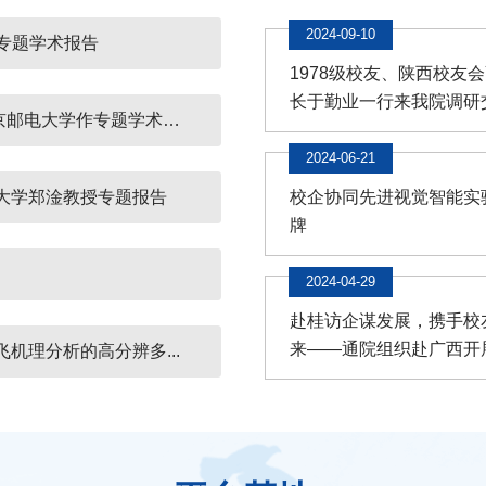
2024.09.12
2024-09-10
专题学术报告
1978级校友、陕西校友
长于勤业一行来我院调研交.
IEEE FELLOW郑淦教授应邀赴南京邮电大学作专题学术报...
2024-06-21
堡大学郑淦教授专题报告
校企协同先进视觉智能实
牌
2024-04-29
赴桂访企谋发展，携手校
来——通院组织赴广西开展“
飞机理分析的高分辨多...