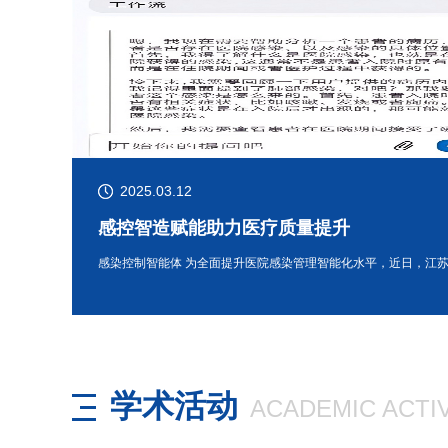
2025.03.12
 医工
感控智造赋能助力医疗质量提升
10月17日，农工党南京邮电大学基层委员会与农工党南京医科大学第二附属医院东院支部医工交叉创新研讨会在南邮三牌楼校区圆满召开。会议旨在促进医学与工学的深度对话与协作，探索“健康中国”战略背景下科技创新与医疗服务的融合路径，来自两个基层组织的二十位专家学者参会。参观智通实验室 在农工党南邮基层委党员、智通实验室主任郭永安教授的陪同下，专家们实地参观了解了智通实验室的发展历程、科研环境与创新成果，并就相关技术应用进行了深入交流。农工党省委原专职副主委、高质量发展评价研究院基层治理与民生保障专委会主任 吴建坤农工党南邮基层委员会主委 刘胜利 随后，研讨会在热烈而务实的气氛中拉开帷幕。农工党省委原专职副主委、高质量发展评价研究院基层治理与民生保障专委会主任吴建坤，农工党南邮基层委员会主委刘胜利先后致辞，他们一致指出，随着科技革命的深入推进，医工交叉已成为推动医疗事业发展的核心引擎。南京邮电大学在信息与通信技术、人工智能、大数据及物联网等领域的科研实力，与南京医科大学第二附属医院东院丰富的临床资源、迫切的现实应用需求高度互补。本次交流是农工党基层组织发挥界别优势，积极服务社会发展的
学术活动
ACADEMIC ACTIV