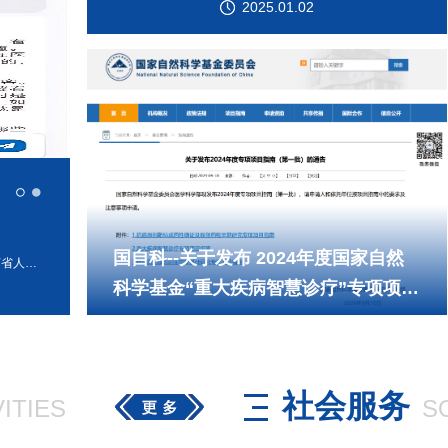
2025.01.02
国自科--关于发布 2024年度国家自然
感染控制智能体 为全面提升医院感染管理智能化水平，近日，江苏省人民医院感染管理处在信息处的大力协助下，与南京邮电大学边缘智能研究院合作，依托讴谛医疗大模型系统，成功构建“感染控制智能体”。 通用大模型（如ChatGPT等）在解决行业专业问题时存在一定局限性，行业大模型才是今后行业应用落地的重点。通过基于DeepSeek大模型的深度语义理解与动态推理能力，创新引入RAG（Retrieval-Augmented Generation，检索增强生成）技术，构建了覆盖最新、最全的行业规范、指南、标准、专家共识和临床案例知识库，通过动态检索最新文献与院内数据库，实时更新知识库，使系统在技术咨询、辅助诊断、感染预警、策略建议、科研设计及论文撰写等工作时，既能发挥大模型的逻辑推理优势，又能通过精准检索确保结论与最新指南同步更新，同时还能符合医院个性化要求。 感染控制智能体将人工智能技术应用于感染控制，显著提高感染防控的精准性和工作效率，助力医疗质量提升，为患者与医务人员的健康筑牢坚实防线。未来将不断提升其功能和性能，使其具备性能更强、场景适宜的智能化分析与应对能力。感控智造也将为医疗行业人工智能化进
科学基金“重大疾病智慧诊疗”专项项目
指南的通告
国自科--关于发布 2024年度国家自然
科学基金“重大疾病智慧诊疗”专项项目
社会服务
ITIES
S
指南的通告