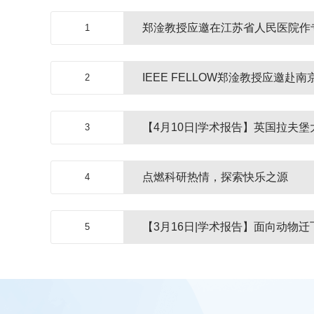
郑淦教授应邀在江苏省人民医院作
1
2
【4月10日|学术报告】英国拉夫
3
点燃科研热情，探索快乐之源
4
【3月16日|学术报告】面向动物迁
5